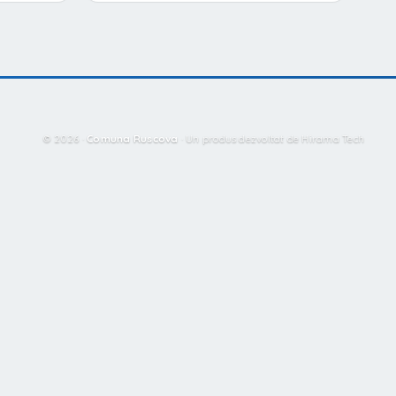
© 2026 ·
Comuna Ruscova
·
Un produs dezvoltat de Hirama Tech