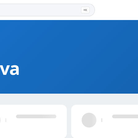
⌘K
va